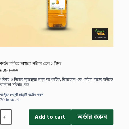
কাঠের ঘানীতে ভাঙ্গানো সরিষার তেল ১ লিটার
৳
290
৳
350
Original
Current
price
price
পরিবার ও নিজের স্বাস্থ্যের জন্য অথেনটিক, রিলায়েবল এবং সেইফ কাঠের ঘানীতে
was:
is:
ভাঙ্গানো সরিষার তেল
৳ 350.
৳ 290.
অগ্রিম পেমেন্ট ছাড়াই অর্ডার করুন
20 in stock
কাঠের
Add to cart
অর্ডার করুন
ঘানীতে
ভাঙ্গানো
সরিষার