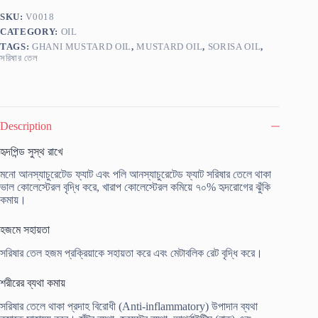
তেল
১
SKU:
V0018
লিটার
CATEGORY:
OIL
quantity
TAGS:
GHANI MUSTARD OIL
,
MUSTARD OIL
,
SORISA OIL
,
সরিষার তেল
Description
হৃদপিন্ড সুস্থ রাখে
মনো আনস্যাচুরেটেড ফ্যাট এবং পলি আনস্যাচুরেটেড ফ্যাট সরিষার তেলে থাকা
ভাল কোলেস্টেরল বৃদ্ধি করে, খারাপ কোলেস্টেরল কমিয়ে ৭০% হৃদরোগের ঝুঁকি
কমায়।
হজমে সহায়তা
সরিষার তেল হজম প্রক্রিয়াকে সহায়তা করে এবং মেটাবলিক রেট বৃদ্ধি করে।
শরীরের ব্যথা কমায়
সরিষার তেলে থাকা প্রদাহ বিরোধী (Anti-inflammatory) উপাদান ব্যথা