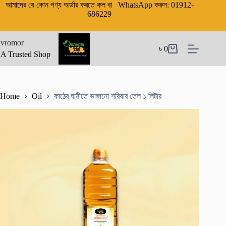
Skip
আমাদের যে কোন পণ্য অর্ডার করতে কল বা WhatsApp করুন: 01912-
to
686229
content
vromor
৳
0
Shopping
A Trusted Shop
cart
Home
Oil
কাঠের ঘানীতে ভাঙ্গানো সরিষার তেল ১ লিটার